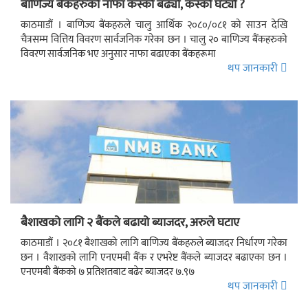
बाणिज्य बैंकहरुको नाफा कस्को बढ्यो, कस्को घट्यो ?
काठमाडौं । बाणिज्य बैंकहरुले चालु आर्थिक २०८०/०८१ को साउन देखि
चैत्रसम्म वित्तिय विवरण सार्वजनिक गरेका छन । चालु २० बाणिज्य बैंकहरुको
विवरण सार्वजनिक भए अनुसार नाफा बढाएका बैंकहरूमा
थप जानकारी
बैशाखको लागि २ बैंकले बढायो ब्याजदर, अरुले घटाए
काठमाडौं । २०८१ बैशाखको लागि बाणिज्य बैंकहरुले ब्याजदर निर्धारण गरेका
छन । वैशाखको लागि एनएमबी बैंक र एभरेष्ट बैंकले ब्याजदर बढाएका छन ।
एनएमबी बैंकको ७ प्रतिशतबाट बढेर ब्याजदर ७.९७
थप जानकारी