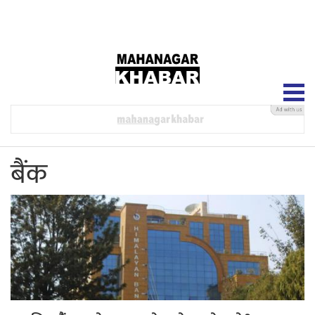
२३ श्रावण २०८३, शनिबार
बैंक