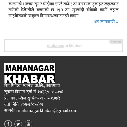
काठमाडौं । कच्चा सुन र चाँदीका झण्डै साढे ३ टन बराबरका टुक्राहरु जहाजबाट
खसेको ऐजेन्सीले वताएको छ ।९.३ टन सुनचाँदी बोकेको कार्गो जहाज
साइबेरियाको याकुत्स विमानस्थलबाट उड्ने क्रममा
थप जानकारी
रिड मिडिया म्यानेज प्रा.लि., काठमाडौ
सूचना बिभाग दर्ता नं. १०२२/०७५–७६
प्रेस काउन्सिल सुचिकरण नं.– १३७५
दर्ता मितिः २०७५/०५/२५
सम्पर्क : mahanagarkhabar@gmail.com