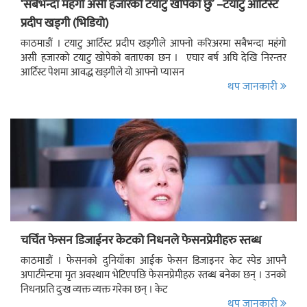
‘सबैभन्दा महंगो असी हजारको टयाटु खोपेको छु’ –टयाटु आर्टिस्ट
प्रदीप खड्गी (भिडियो)
काठमाडौं । टयाटु आर्टिस्ट प्रदीप खड्गीले आफ्नो करिअरमा सबैभन्दा महंगो
असी हजारको टयाटु खोपेको बताएका छन । एघार बर्ष अघि देखि निरन्तर
आर्टिस्ट पेशमा आवद्ध खड्गीले यो आफ्नो प्यासन
थप जानकारी
चर्चित फेसन डिजाईनर केटको निधनले फेसनप्रेमीहरु स्तब्ध
काठमाडौं । फेसनको दुनियाँका आईक फेसन डिजाइनर केट स्पेड आफ्नै
अपार्टमेन्टमा मृत अवस्थाम भेटिएपछि फेसनप्रेमीहरु स्तब्ध बनेका छन् । उनको
निधनप्रति दुःख व्यक्त व्यक्त गरेका छन् । केट
थप जानकारी