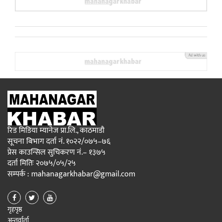
रिड मिडिया म्यानेज प्रा.लि., काठमाडौ
सूचना बिभाग दर्ता नं. १०२२/०७५–७६
प्रेस काउन्सिल सुचिकरण नं.– १३७५
दर्ता मितिः २०७५/०५/२५
सम्पर्क : mahanagarkhabar@gmail.com
गृहपृष्ठ
अन्तर्वार्ता