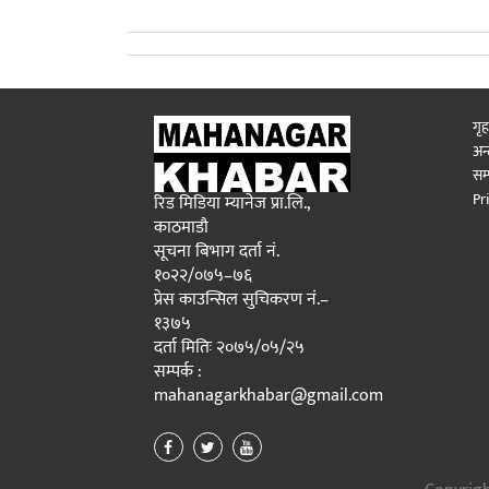
गृह
अन्त
सम्
Pr
रिड मिडिया म्यानेज प्रा.लि.,
काठमाडौ
सूचना बिभाग दर्ता नं.
१०२२/०७५–७६
प्रेस काउन्सिल सुचिकरण नं.–
१३७५
दर्ता मितिः २०७५/०५/२५
सम्पर्क :
mahanagarkhabar@gmail.com