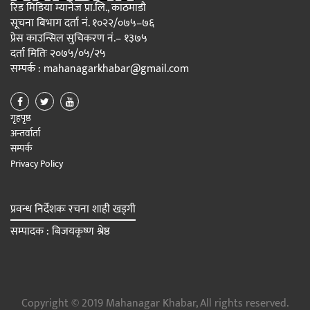
रिड मिडिया म्यानेज प्रा.लि., काठमाडौ
सूचना बिभाग दर्ता नं. १०२२/०७५–७६
प्रेस काउन्सिल सुचिकरण नं.– १३७५
दर्ता मितिः २०७५/०५/२५
सम्पर्क : mahanagarkhabar@gmail.com
गृहपृष्ठ
अन्तर्वार्ता
सम्पर्क
Privacy Policy
प्रवन्ध निर्देशकः रचना शाही खड्गी
सम्पादक : बिजयकृष्ण श्रेष्ठ
Copyright © 2019 Mahanagar Khabar, All rights reserved.