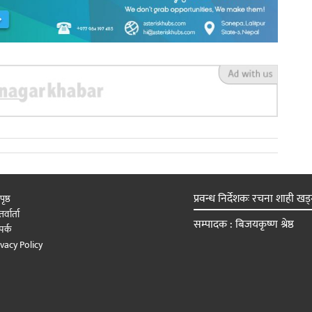
प्रवन्ध निर्देशकः रचना शाही खड्
पृष्ठ
र्वार्ता
सम्पादक : बिजयकृष्ण श्रेष्ठ
पर्क
ivacy Policy