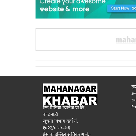
गृह
अन्त
सम्
Pr
रिड मिडिया म्यानेज प्रा.लि.,
काठमाडौ
सूचना बिभाग दर्ता नं.
१०२२/०७५–७६
प्रेस काउन्सिल सुचिकरण नं.–