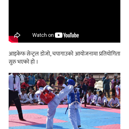
आइकेफ सेन्ट्रल डोजो, चपागाउको आयोजनामा प्रतियोगिता
सुरु भएको हो ।