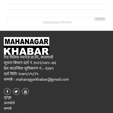
रिड मिडिया म्यानेज प्रा.लि., काठमाडौ
सूचना बिभाग दर्ता नं. १०२२/०७५–७६
प्रेस काउन्सिल सुचिकरण नं.– १३७५
दर्ता मितिः २०७५/०५/२५
सम्पर्क : mahanagarkhabar@gmail.com
गृहपृष्ठ
अन्तर्वार्ता
सम्पर्क