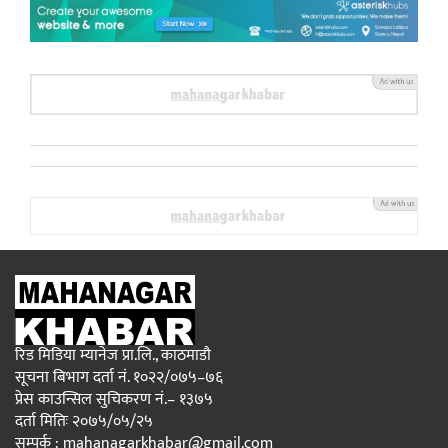
रिड मिडिया म्यानेज प्रा.लि., काठमाडौ
सूचना बिभाग दर्ता नं. १०२२/०७५–७६
प्रेस काउन्सिल सुचिकरण नं.– १३७५
दर्ता मितिः २०७५/०५/२५
सम्पर्क : mahanagarkhabar@gmail.com