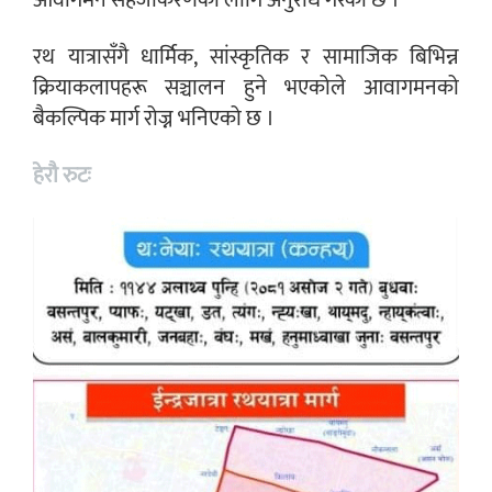
आवागमन सहजीकरणका लागि अनुरोध गरेको छ ।
रथ यात्रासँगै धार्मिक, सांस्कृतिक र सामाजिक बिभिन्न
क्रियाकलापहरू सञ्चालन हुने भएकोले आवागमनको
बैकल्पिक मार्ग रोज्न भनिएको छ ।
हेरौ रुटः