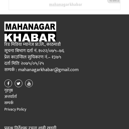
रिड मिडिया म्यानेज प्रा.लि., काठमाडौ
सूचना बिभाग दर्ता नं. १०२२/०७५–७६
प्रेस काउन्सिल सुचिकरण नं.– १३७५
दर्ता मितिः २०७५/०५/२५
सम्पर्क : mahanagarkhabar@gmail.com
गृहपृष्ठ
अन्तर्वार्ता
सम्पर्क
Privacy Policy
प्रवन्ध निर्देशकः रचना शाही खड्गी