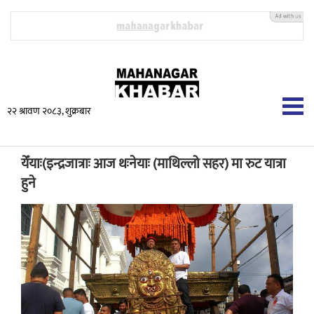
२२ श्रावण २०८३, शुक्रबार
येँयाः(इन्द्रजात्राः आज थःनेयाः (माथिल्लो सहर) मा रुट यात्रा
हुने