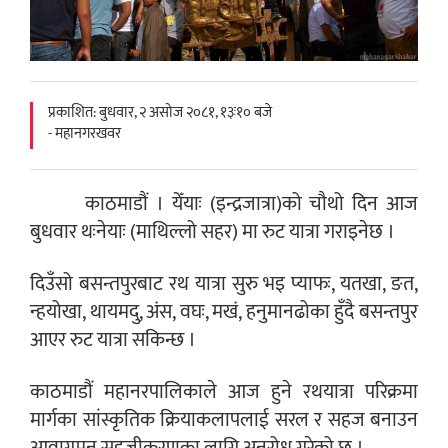
प्रकाशित: बुधवार, २ असोज २०८१, १३ः१० बजे
- महानगरखवर
काठमाडौं । येँयाः (इन्द्रजात्रा)को चौथो दिन आज
बुधवार थःनेयाः (माथिल्लो सहर) मा रुट यात्रा गराइनेछ ।
दिउँसो बसन्तपुरबाट रथ यात्रा सुरु भइ प्याफः, यतखा, ङत,
न्हयोखा, थायमदु, अंस, वघः, मखं, हनुमानढोका हुँदै बसन्तपुर
आएर रुट यात्रा सकिन्छ ।
काठमाडौं महानरपालिकाले आज हुने रथयात्रा परिक्रमा
मार्गका सांस्कृतिक क्रियाकलापलाई सरल र सहज बनाउन