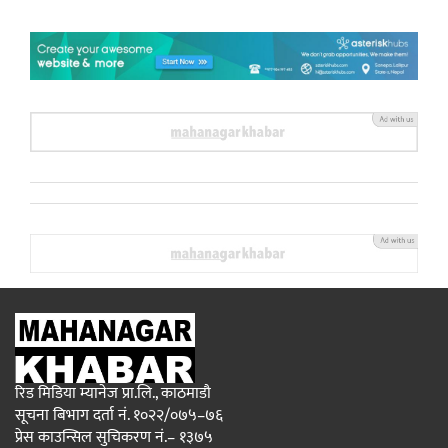
रिड मिडिया म्यानेज प्रा.लि., काठमाडौ
सूचना बिभाग दर्ता नं. १०२२/०७५–७६
प्रेस काउन्सिल सुचिकरण नं.– १३७५