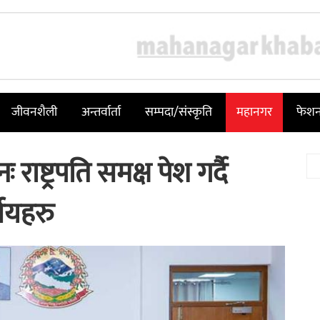
जीवनशैली
अन्तर्वार्ता
सम्पदा/संस्कृति
महानगर
फेश
राष्ट्रपति समक्ष पेश गर्दै
्णयहरु