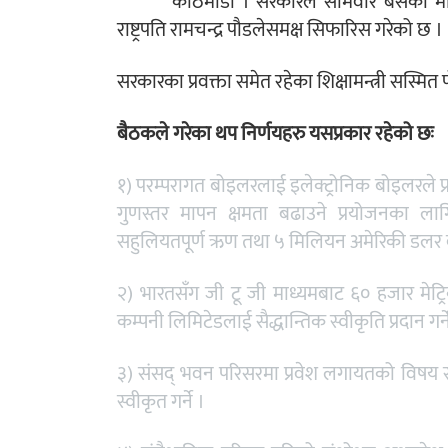
काठमाडौं । सरकारले सोमवार बसेको मन्त्
राष्ट्रपति रामचन्द्र पौडलेसमक्ष सिफारिस गरेको छ ।
सरकारका प्रवक्ता समेत रहेका शिक्षामन्त्री सस्म
बैठकले गरेका थप निर्णयहरु यसप्रकार रहेको छः
१) परम्परागत बोइलरलाई इलेक्ट्रोनिक बोइलरले प्
गुणस्तर मापन क्षमता बढाउने प्रयोजनका लाग
सहुलियतपूर्ण ऋण तथा ५ मिलियन अमेरिकी डलर बर
२) भारतसँग जी टू जी माध्यमबाट ६० हजार मेट्र
कम्पनी लिमिटेडलाई सैद्धान्तिक स्वीकृति प्रदान गर्न
३) संसद् भवन परिसरमा प्रवेश लगायतको विषय स
स्वीकृत गर्ने ।