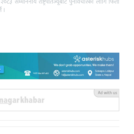
८३ सम्माननीय राष्ट्रपतिज्यूबाट पुनर्विचारका लागि फिर्ता
े ।