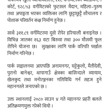
पार्कभित्र खुला व्यायामशाला, १२८ वर्गमिटरको ब्याडमिन्टन
कोर्ट, ९२८.५३ वर्गमिटरको फुटसल मैदान, महिला–पुरुष
तथा अपाङ्गता भएका व्यक्तिका लागि छुट्टाछुट्टै शौचालय र
पोशाक परिवर्तन कक्ष निर्माण हुनेछ ।
साथै ३११.८९ वर्गमिटरमा दुवो रोपेर हरियाली बनाइनेछ ।
विभिन्न जातका १६३ वटा बिरुवा तथा ३०० मौसमी फूल
रोपिने योजना छ। सुरक्षाका लागि पार्क वरिपरि पर्खाल
निर्माण गरिनेछ ।
पार्क सञ्चालनमा आएपछि अनामनगर, घट्टेकुलो, मैतीदेवी,
पुरानो बानेश्वर, थापागाउँ क्षेत्रका बासिन्दाले व्यायाम,
खेलकुद तथा मनोरञ्जनका गतिविधि गर्न सहज हुने
महानगरले जनाएको छ ।
उक्त स्थानलाई २०८० साउन ४ गते महानगर प्रहरी बलले
अतिक्रमणमुक्त गरेको थियो ।