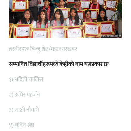
तस्वीरहरुः बिज्जु श्रेष्ठ/महानगरखबर
सम्मानित विद्यार्थीहरूमध्ये केहीको नाम यसप्रकार छः
१) अदिती चालिेस
२) अमिर महर्जन
३) साक्षी नौवागे
४) युविन श्रेष्ठ