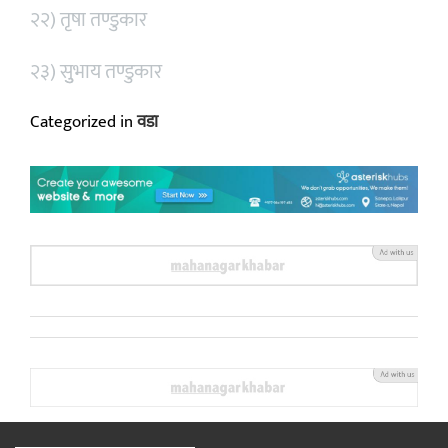
२२) तृषा तण्डुकार
२३) सुुभाय तण्डुकार
Categorized in
वडा