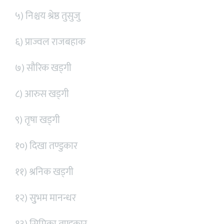
५) निश्चय श्रेष्ठ तुसुजु
६) प्राज्वल राजबहाक
७) सौरिक खड्गी
८) आरुस खड्गी
९) तृषा खड्गी
१०) दिखा तण्डुकार
११) श्रनिक खड्गी
१२) सुुभम मानन्धर
१३) सिम्रिका तण्डुकार