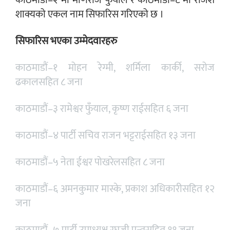
काठमाडौं–२ मा मणिराज फुँयाल र काठमाडौं–८ मा राजेश
शाक्यको एकल नाम सिफारिस गरिएको छ ।
सिफारिस भएका उम्मेदवारहरु
काठमाडौं–१ मोहन रेग्मी, शर्मिला कार्की, सरोज
ढकालसहित ८ जना
काठमाडौं–३ रामेश्वर फुँयाल, कृष्ण राईसहित ६ जना
काठमाडौं–४ पार्टी सचिव राजन भट्टराईसहित १३ जना
काठमाडौं–५ नेता ईश्वर पोखरेलसहित ८ जना
काठमाडौं–६ अमनकुमार मास्के, प्रकाश अधिकारीसहित १२
जना