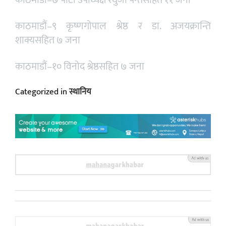
काठमाडौं–७ पार्टी उपाध्यक्ष रघुजी पन्तसहित ११ जना
काठमाडौं–९ कृष्णगोपाल श्रेष्ठ र डा. अजयक्रान्ति
शाक्यसहित ७ जना
काठमाडौं–१० विनोद श्रेष्ठसहित ७ जना
Categorized in
स्थानिय