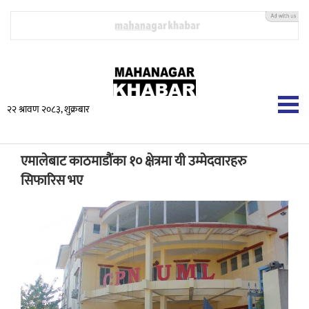
२२ श्रावण २०८३, शुक्रबार
एमालेबाट काठमाडौंका १० क्षेत्रमा यी उम्मेदवारहरु
सिफारिस भए