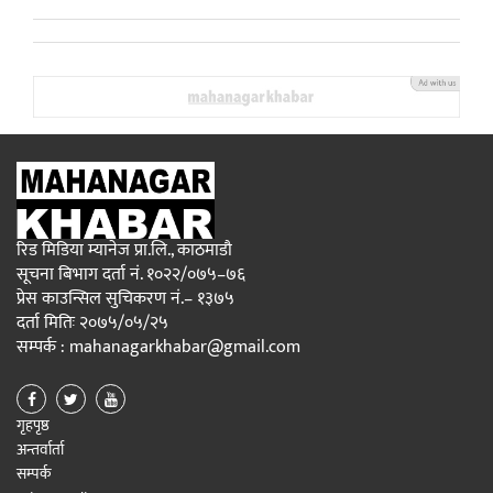
रिड मिडिया म्यानेज प्रा.लि., काठमाडौ
सूचना बिभाग दर्ता नं. १०२२/०७५–७६
प्रेस काउन्सिल सुचिकरण नं.– १३७५
दर्ता मितिः २०७५/०५/२५
सम्पर्क : mahanagarkhabar@gmail.com
गृहपृष्ठ
अन्तर्वार्ता
सम्पर्क