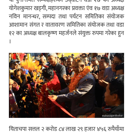
यी पुननिर्मित सम्पदाहरुको उद्घाटन वडा २७ का अध्यक्ष
योगेशकुमार खड्गी, महानगरका प्रवक्ता एंव १७ वडा अध्यक्ष
नविन मानन्धर, सम्पदा तथा पर्यटन समितिका संयोजक
आशामान संगत र वातावरण समितिका संयोजक तथा वडा
१२ का अध्यक्ष बालकृष्ण महर्जनले संयुक्त रुपमा गरेका हुन
।
यिताचपा सत्तल २ करोड ८४ लाख २९ हजार ४५६ रुपैयाँमा