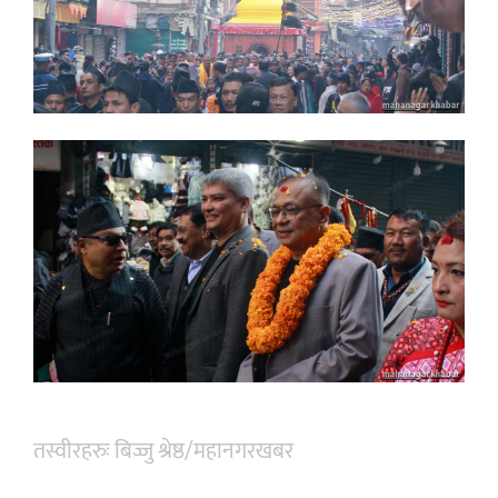
तस्वीरहरुः बिज्जु श्रेष्ठ/महानगरखबर