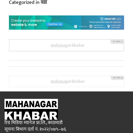
Categorized in
वडा
रिड मिडिया म्यानेज प्रा.लि., काठमाडौ
सूचना बिभाग दर्ता नं. १०२२/०७५–७६